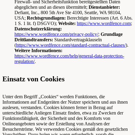
Firewall- und Sicherheitsfunktion bereitgestellten Daten
abgeglichen und an diesen übermittelt;
Dienstanbieter:
Defiant, Inc., 800 5th Ave Ste 4100, Seattle, WA 98104,
USA;
Rechtsgrundlagen:
Berechtigte Interessen (Art. 6 Abs.
1 S. 1 lit. f) DSGVO);
Website:
https://www.wordfence.com
;
Datenschutzerklärung:
https://www.wordfence.com/privacy-policy/
;
Grundlage
Drittlandtransfers:
Standardvertragsklauseln
(
https://www.wordfence.com/standard-contractual-clauses/
).
Weitere Informationen:
https://www.wordfence.com/help/general-data-protection-
regulation/
.
Einsatz von Cookies
Unter dem Begriff „Cookies“ werden Funktionen, die
Informationen auf Endgeräten der Nutzer speichern und aus ihnen
auslesen, verstanden. Cookies können ferner in Bezug auf
unterschiedliche Anliegen Einsatz finden, etwa zu Zwecken der
Funktionsfähigkeit, der Sicherheit und des Komforts von
Onlineangeboten sowie der Erstellung von Analysen der
Besucherströme. Wir verwenden Cookies gemäß den gesetzlichen
Vorschriften. Dazu holen wir, wenn erforderlich, vorab die