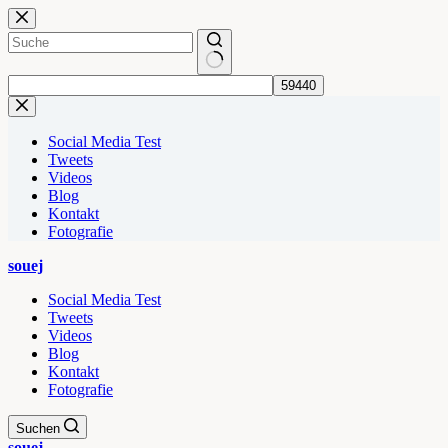
Zum
Inhalt
springen
Keine
Ergebnisse
Social Media Test
Tweets
Videos
Blog
Kontakt
Fotografie
souej
Social Media Test
Tweets
Videos
Blog
Kontakt
Fotografie
Suchen
souej