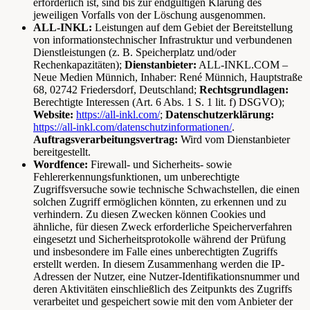
erforderlich ist, sind bis zur endgültigen Klärung des
jeweiligen Vorfalls von der Löschung ausgenommen.
ALL-INKL:
Leistungen auf dem Gebiet der Bereitstellung
von informationstechnischer Infrastruktur und verbundenen
Dienstleistungen (z. B. Speicherplatz und/oder
Rechenkapazitäten);
Dienstanbieter:
ALL-INKL.COM –
Neue Medien Münnich, Inhaber: René Münnich, Hauptstraße
68, 02742 Friedersdorf, Deutschland;
Rechtsgrundlagen:
Berechtigte Interessen (Art. 6 Abs. 1 S. 1 lit. f) DSGVO);
Website:
https://all-inkl.com/
;
Datenschutzerklärung:
https://all-inkl.com/datenschutzinformationen/
.
Auftragsverarbeitungsvertrag:
Wird vom Dienstanbieter
bereitgestellt.
Wordfence:
Firewall- und Sicherheits- sowie
Fehlererkennungsfunktionen, um unberechtigte
Zugriffsversuche sowie technische Schwachstellen, die einen
solchen Zugriff ermöglichen könnten, zu erkennen und zu
verhindern. Zu diesen Zwecken können Cookies und
ähnliche, für diesen Zweck erforderliche Speicherverfahren
eingesetzt und Sicherheitsprotokolle während der Prüfung
und insbesondere im Falle eines unberechtigten Zugriffs
erstellt werden. In diesem Zusammenhang werden die IP-
Adressen der Nutzer, eine Nutzer-Identifikationsnummer und
deren Aktivitäten einschließlich des Zeitpunkts des Zugriffs
verarbeitet und gespeichert sowie mit den vom Anbieter der